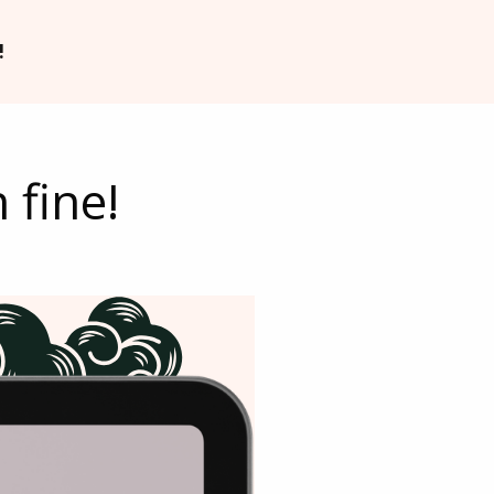
!
 fine!