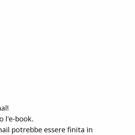
al!
o l'e-book.
mail potrebbe essere finita in