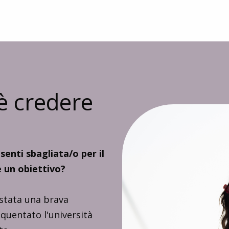
è credere
senti sbagliata/o per il
e un obiettivo?
stata una brava
equentato l'università