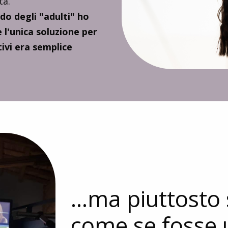
ta.
o degli "adulti" ho
 l'unica soluzione per
tivi era semplice
...ma piuttosto 
come se fosse 