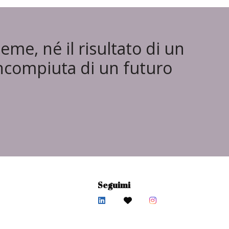
e, né il risultato di un
ncompiuta di un futuro
Seguimi