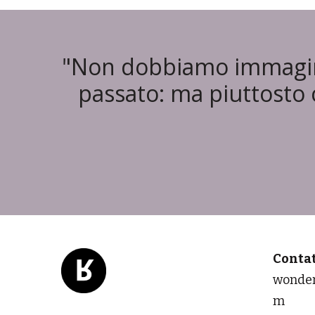
"Non dobbiamo immaginar
passato: ma piuttosto
Conta
wonder
m