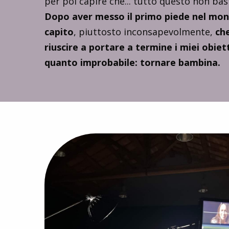
per poi capire che... tutto questo non bas
Dopo aver messo il primo piede nel mond
capito
, piuttosto inconsapevolmente,
che
riuscire a portare a termine i miei obiet
quanto improbabile: tornare bambina.