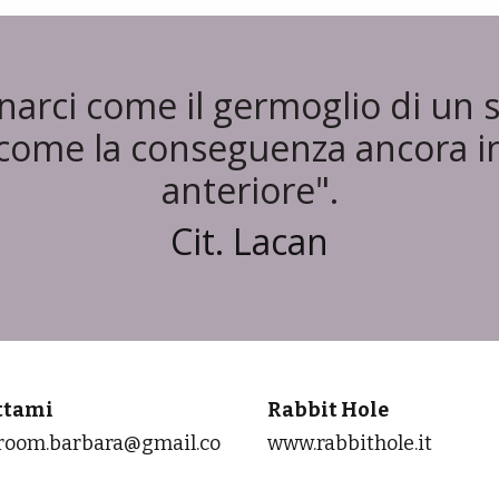
ci come il germoglio di un sem
 come la conseguenza ancora i
anteriore".
Cit. Lacan
ttami
Rabbit Hole
oom.barbara@gmail.co
www.rabbithole.it